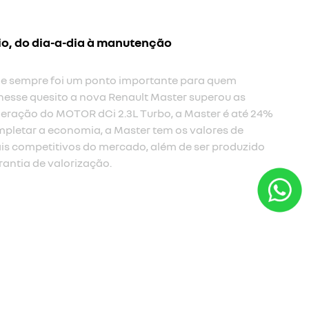
io, do dia-a-dia à manutenção
 e sempre foi um ponto importante para quem
nesse quesito a nova Renault Master superou as
eração do MOTOR dCi 2.3L Turbo, a Master é até 24%
pletar a economia, a Master tem os valores de
s competitivos do mercado, além de ser produzido
rantia de valorização.