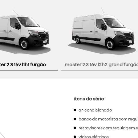
r 2.3 16v l1h1 furgão
master 2.3 16v l2h2 grand furgã
itens de série
ar-condicionado
banco do motorista com regu
retrovisores com regulagem e
vidros elétricos