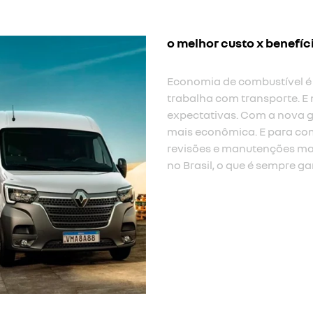
o melhor custo x benefíc
Economia de combustível é
trabalha com transporte. E 
expectativas. Com a nova g
mais econômica. E para com
revisões e manutenções mai
no Brasil, o que é sempre ga