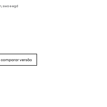
om, swa e egd
comparar versão