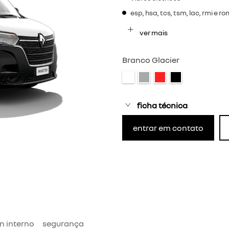
esp, hsa, tcs, tsm, lac, rmi e r
ver mais
Branco Glacier
ficha técnica
entrar em contato
n interno
segurança