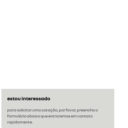
estou interessado
para solicitar uma cotação, por favor, preencha o
formulário abaixo que entraremos em contato
rapidamente.