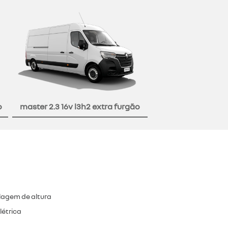
o
master 2.3 16v l3h2 extra furgão
lagem de altura
létrica