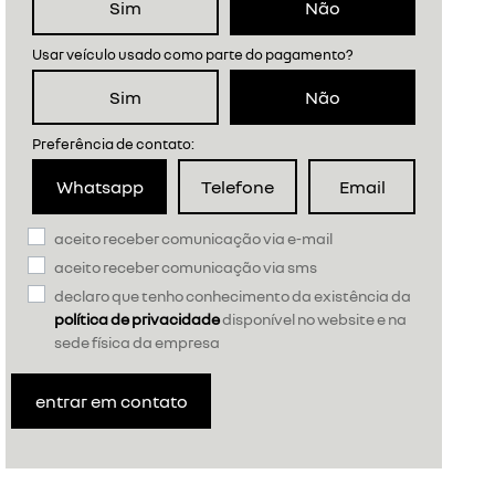
Sim
Não
Usar veículo usado como parte do pagamento?
Sim
Não
Preferência de contato:
Whatsapp
Telefone
Email
aceito receber comunicação via e-mail
aceito receber comunicação via sms
declaro que tenho conhecimento da existência da
política de privacidade
disponível no website e na
sede física da empresa
entrar em contato