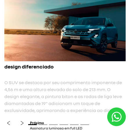
assinatura luminosa em full led
Assinatura luminosa em full LED com sequên
boas-vindas e despedida.
imponente de
13 mm. O
s de liga leve
previous
next
 de
ao dirigir.