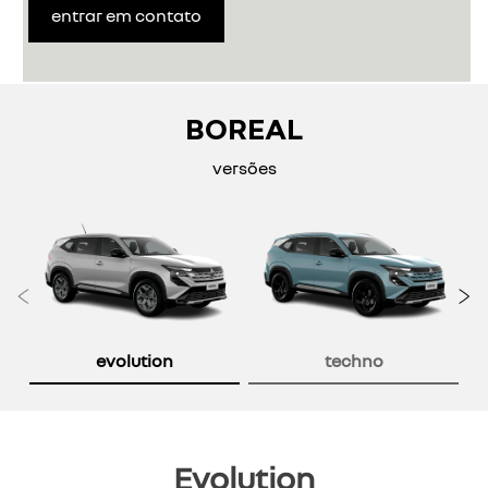
entrar em contato
BOREAL
versões
Anterior
P
evolution
techno
Evolution