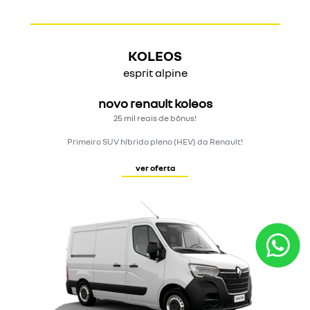
KOLEOS
esprit alpine
novo renault koleos
25 mil reais de bônus!
Primeiro SUV híbrido pleno (HEV) da Renault!
ver oferta