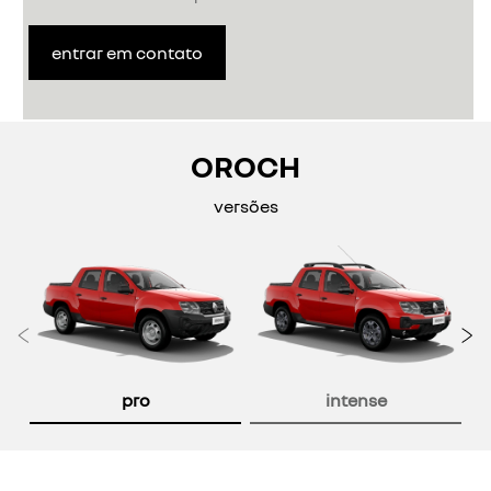
entrar em contato
OROCH
versões
Anterior
P
pro
intense