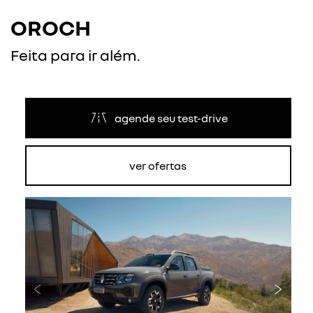
OROCH
Feita para ir além.
agende seu test-drive
ver ofertas
Anterior
Próxi