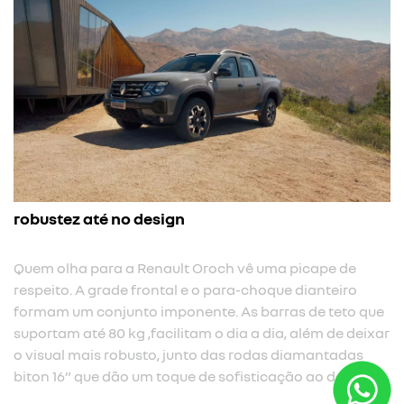
para-choque frontal
 picape de
O para-choque frontal com ângulo de ataque
e dianteiro
dá ainda mais robustez e imponência, e mel
as de teto que
capacidade da Renault Oroch para situações
, além de deixar
previous
next
diamantadas
o ao design.​