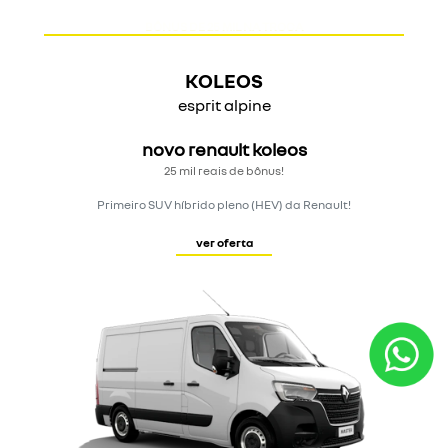
KOLEOS
esprit alpine
novo renault koleos
25 mil reais de bônus!
Primeiro SUV híbrido pleno (HEV) da Renault!
ver oferta