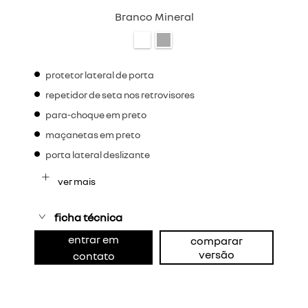
Branco Mineral
protetor lateral de porta
repetidor de seta nos retrovisores
para-choque em preto
maçanetas em preto
porta lateral deslizante
ver mais
ficha técnica
entrar em
comparar
versão
contato