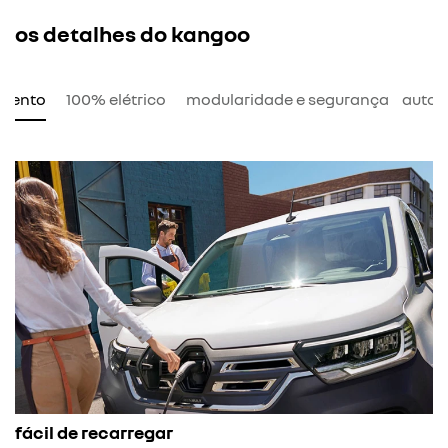
os detalhes do kangoo
amento
100% elétrico
modularidade e segurança
auton
câmbio com
e recarregar
O modo B1 é 