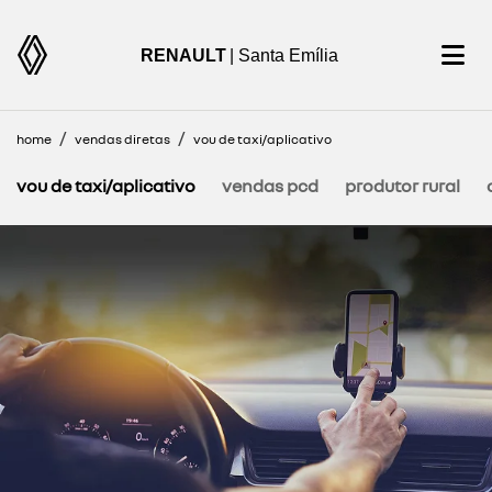
RENAULT
| Santa Emília
home
vendas diretas
vou de taxi/aplicativo
vou de taxi/aplicativo
vendas pcd
produtor rural