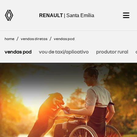
RENAULT
| Santa Emília
home
vendas diretas
vendas pcd
vendas pcd
vou de taxi/aplicativo
produtor rural