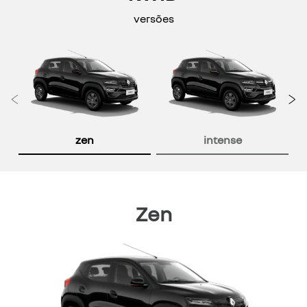
versões
Anterior
P
zen
intense
Zen