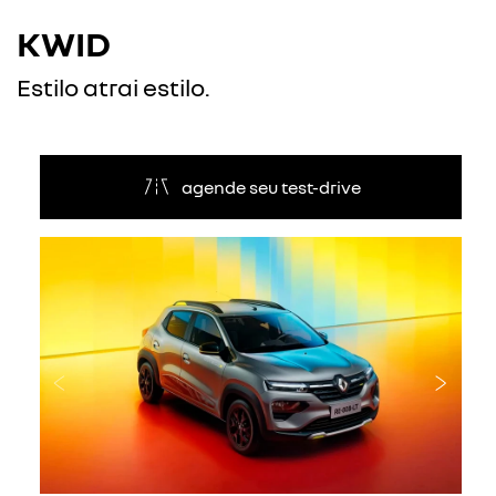
KWID
Estilo atrai estilo.
agende seu test-drive
Anterior
Próxi