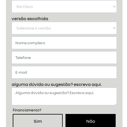
versão escolhida
alguma dúvida ou sugestão? escreva aqui.
Financiamento?
Sim
Não