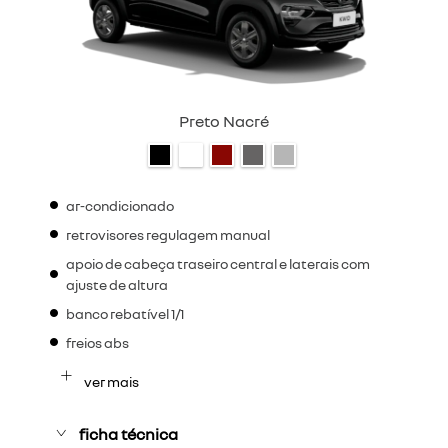
Preto Nacré
ar-condicionado
retrovisores regulagem manual
apoio de cabeça traseiro central e laterais com
ajuste de altura
banco rebatível 1/1
freios abs
ver mais
ficha técnica