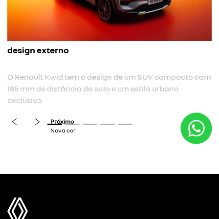
nova cor
Nova cor de carroceria cin
previous
next
 design de um SUV compacto com
 solo e um estilo urbano