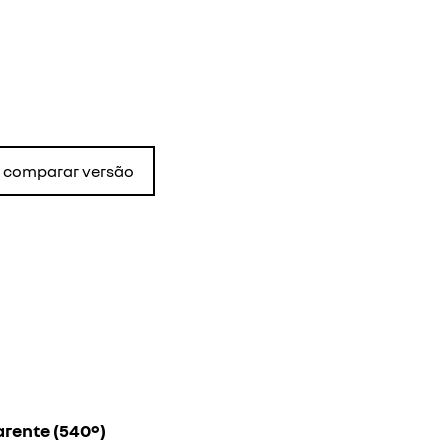
comparar versão
arente (540º)