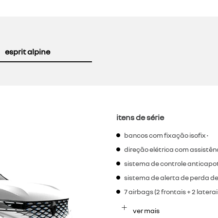
esprit alpine
itens de série
bancos com fixação isofix •
direção elétrica com assistênc
sistema de controle anticapo
sistema de alerta de perda de
7 airbags (2 frontais + 2 latera
ver mais