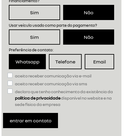
Financiamento?
Sim
Não
Usar veículo usado como parte do pagamento?
Sim
Não
Preferência de contato:
Whatsapp
Telefone
Email
aceito receber comunicação via e-mail
aceito receber comunicação via sms
declaro que tenho conhecimento da existência da
política de privacidade
disponível no website e na
sede física da empresa
entrar em contato