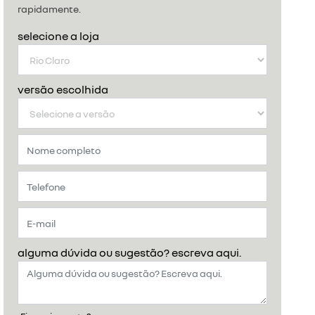
rapidamente.
selecione a loja
versão escolhida
alguma dúvida ou sugestão? escreva aqui.