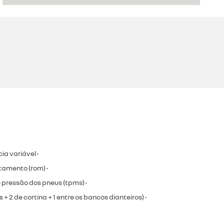
ia variável •
tamento (rom) •
 pressão dos pneus (tpms) •
is + 2 de cortina + 1 entre os bancos dianteiros) •